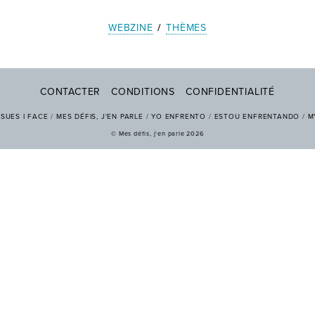
WEBZINE
/
THÈMES
CONTACTER
CONDITIONS
CONFIDENTIALITÉ
SSUES I FACE
/
MES DÉFIS, J'EN PARLE
/
YO ENFRENTO
/
ESTOU ENFRENTANDO
/
M
© Mes défis, j'en parle 2026