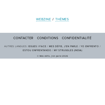
WEBZINE
/
THÈMES
CONTACTER
CONDITIONS
CONFIDENTIALITÉ
AUTRES LANGUES:
ISSUES I FACE
/
MES DÉFIS, J'EN PARLE
/
YO ENFRENTO
/
ESTOU ENFRENTANDO
/
MY STRUGGLES (INDIA)
© Mes défis, j'en parle 2026