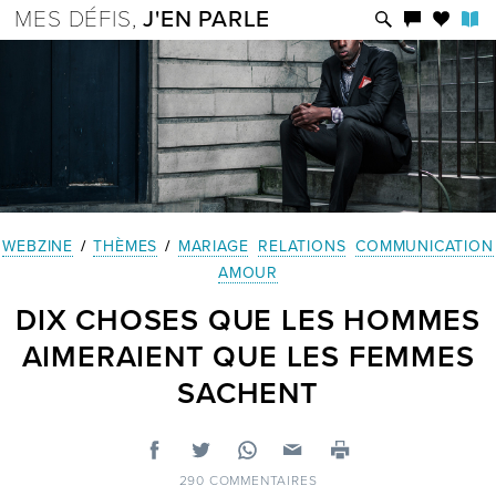
MES DÉFIS,
J'EN PARLE
WEBZINE
/
THÈMES
/
MARIAGE
RELATIONS
COMMUNICATION
AMOUR
DIX CHOSES QUE LES HOMMES
AIMERAIENT QUE LES FEMMES
SACHENT
290 COMMENTAIRES