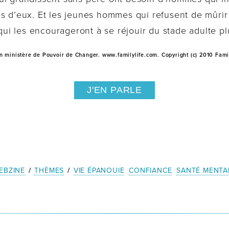
ès d’eux. Et les jeunes hommes qui refusent de mûri
 les encourageront à se réjouir du stade adulte plut
un ministère de Pouvoir de Changer. www.familylife.com. Copyright (c) 2010 Famil
J'EN PARLE
EBZINE
/
THÈMES
/
VIE ÉPANOUIE
CONFIANCE
SANTÉ MENTA