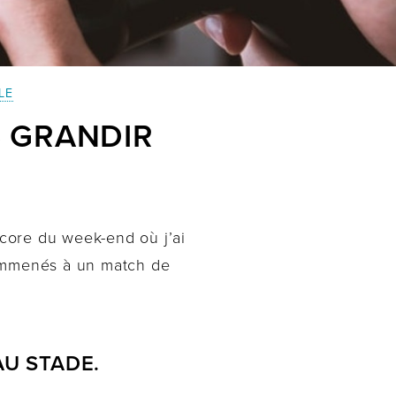
LE
S GRANDIR
ncore du week-end où j’ai
 emmenés à un match de
AU STADE.