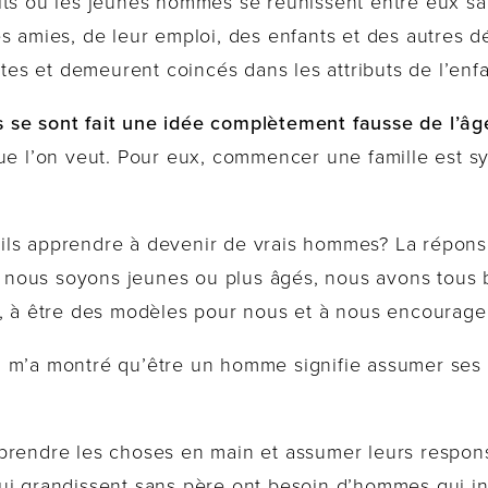
its où les jeunes hommes se réunissent entre eux san
s amies, de leur emploi, des enfants et des autres dé
ltes et demeurent coincés dans les attributs de l’enf
 se sont fait une idée complètement fausse de l’âg
que l’on veut. Pour eux, commencer une famille est
ls apprendre à devenir de vrais hommes? La réponse
nous soyons jeunes ou plus âgés, nous avons tous
r, à être des modèles pour nous et à nous encourager
 m’a montré qu’être un homme signifie assumer ses r
prendre les choses en main et assumer leurs respons
ui grandissent sans père ont besoin d’hommes qui int