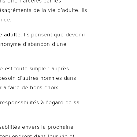
s être harcelés par les
sagréments de la vie d’adulte. Ils
ance.
e adulte.
Ils pensent que devenir
 synonyme d’abandon d’une
 est toute simple : auprès
 besoin d’autres hommes dans
 à faire de bons choix.
esponsabilités à l’égard de sa
abilités envers la prochaine
erviendront dans leur vie et